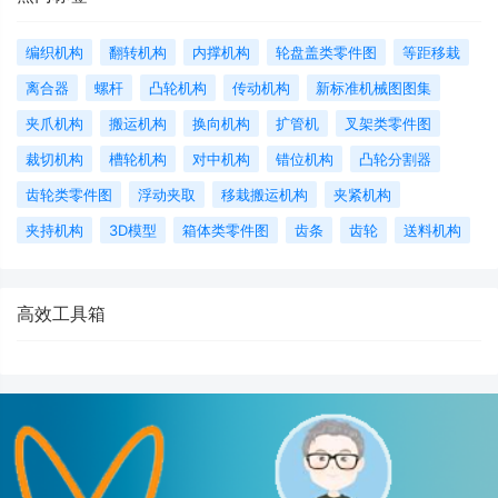
编织机构
翻转机构
内撑机构
轮盘盖类零件图
等距移栽
离合器
螺杆
凸轮机构
传动机构
新标准机械图图集
夹爪机构
搬运机构
换向机构
扩管机
叉架类零件图
裁切机构
槽轮机构
对中机构
错位机构
凸轮分割器
齿轮类零件图
浮动夹取
移栽搬运机构
夹紧机构
夹持机构
3D模型
箱体类零件图
齿条
齿轮
送料机构
高效工具箱