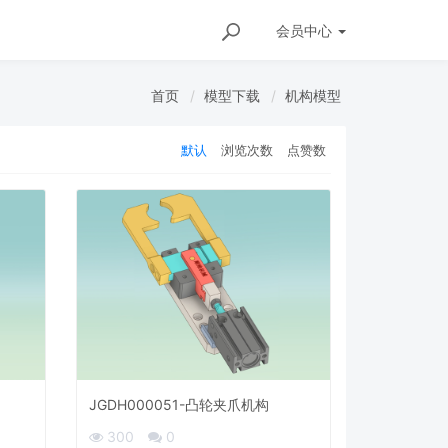
会员
中心
首页
模型下载
机构模型
默认
浏览次数
点赞数
JGDH000051-凸轮夹爪机构
300
0