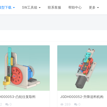
模型下载
SW工具箱
联系客服
帮助中心
更多
H000053-凸轮往复取料
JGDH000052-升降送料机构
12
0
289
0