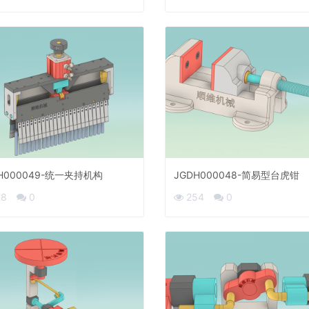
H000049-统一夹持机构
JGDH000048-简易型台虎钳
78
0
254
0