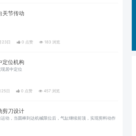
反向关节传动
月23日
0 点赞
183 浏览
对中定位机构
实现居中定位
月25日
0 点赞
457 浏览
气动剪刀设计
前运动，当圆棒到达机械限位后，气缸继续前顶，实现剪料动作