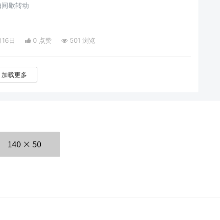
轴间歇转动
月16日
0 点赞
501 浏览
加载更多