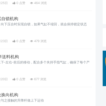
月25日
0 点赞
464 浏览
夹紧自锁机构
，向下压合时实现自锁，如果气缸不缩回，就会保持锁定状态
月23日
0 点赞
479 浏览
托举送料机构
下-左右-前后的移动，配合多个夹持手指气缸，确保了每个产
月20日
0 点赞
677 浏览
凸轮换向机构
使与之接触的升降杆做上下运动