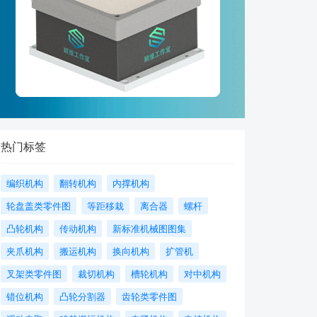
热门标签
编织机构
翻转机构
内撑机构
轮盘盖类零件图
等距移栽
离合器
螺杆
凸轮机构
传动机构
新标准机械图图集
夹爪机构
搬运机构
换向机构
扩管机
叉架类零件图
裁切机构
槽轮机构
对中机构
错位机构
凸轮分割器
齿轮类零件图