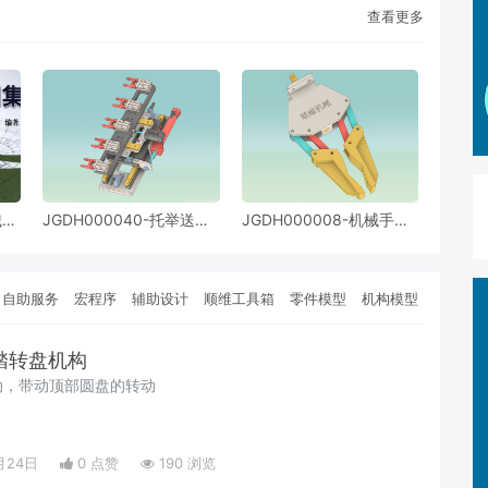
查看更多
械图
JGDH000040-托举送料
JGDH000008-机械手夹
件图
机构
爪
自助服务
宏程序
辅助设计
顺维工具箱
零件模型
机构模型
脚踏转盘机构
动，带动顶部圆盘的转动
月24日
0 点赞
190 浏览